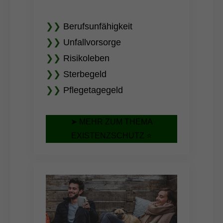
❯❯
Berufsunfähigkeit
❯❯
Unfallvorsorge
❯❯
Risikoleben
❯❯
Sterbegeld
❯❯
Pflegetagegeld
➤ MEHR ZUM THEMA
EXISTENZSCHUTZ ⭐