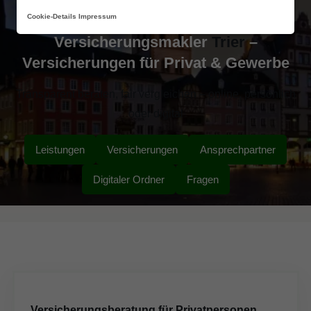
Cookie-Details
Impressum
Versicherungsmakler
Trier
–
Versicherungen für Privat & Gewerbe
Transparent beraten, fair vergleichen – online, persönlich
oder digital
Leistungen
Versicherungen
Ansprechpartner
Digitaler Ordner
Fragen
Versicherungsberatung für Privatpersonen,