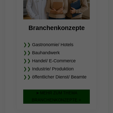
Branchenkonzepte
❯❯
Gastronomie
/ Hotels
❯❯
Bauhandwerk
❯❯
Handel/ E-Commerce
❯❯
Industrie/ Produktion
❯❯
öffentlicher Dienst/ Beamte
➤ MEHR ZUM THEMA
BRANCHENKONZEPTE ⭐