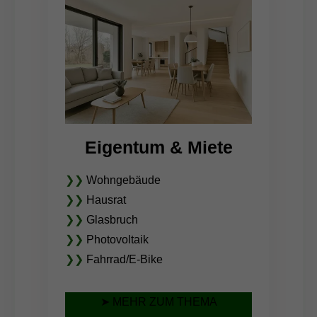
Eigentum & Miete
❯❯
Wohngebäude
❯❯
Hausrat
❯❯
Glasbruch
❯❯
Photovoltaik
❯❯
Fahrrad/E-Bike
➤ MEHR ZUM THEMA