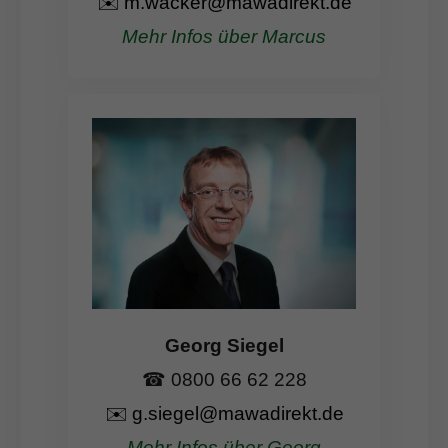
✉️
m.wacker@mawadirekt.de
Mehr Infos über Marcus
Georg Siegel
☎ 0800 66 62 228
✉️
g.siegel@mawadirekt.de
Mehr Infos über Georg