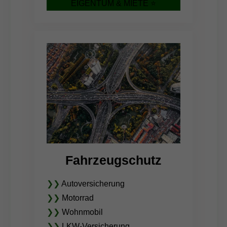
EIGENTUM & MIETE ⭐
Fahrzeugschutz
❯❯
Autoversicherung
❯❯
Motorrad
❯❯
Wohnmobil
❯❯
LKW-Versicherung