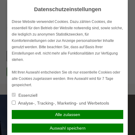
Skip
Datenschutzeinstellungen
to
content
Diese Website verwendet Cookies. Dazu zählen Cookies, die
essentiell für den Betrieb der Website notwendig sind, sowie solche,
Haupt
die lediglich zu anonymen Statistikzwecken, für
Komforteinstellungen oder zur Anzeige personalisierter Inhalte
genutzt werden. Bitte beachten Sie, dass auf Basis Ihrer
Einstellungen evtl. nicht mehr alle Funktionalitäten zur Verfügung
Suchen
stehen.
nach:
simplr-Login
Mit Ihrer Auswahl entscheiden Sie ob nur essentielle Cookies oder
alle Cookies zugelassen werden. Ihre Auswahl wird für 7 Tage
gespeichert.
Essenziell
Analyse-, Tracking-, Marketing- und Werbetools
Alle zulassen
Auswahl speichern