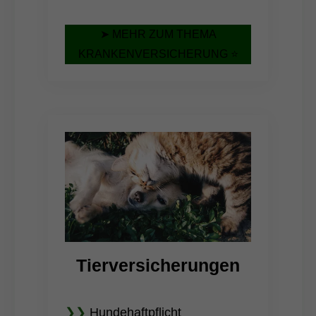
➤ MEHR ZUM THEMA
KRANKENVERSICHERUNG ⭐
Tierversicherungen
❯❯
Hundehaftpflicht