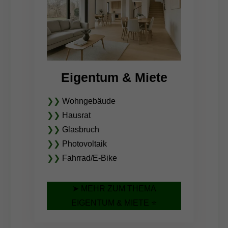
Eigentum & Miete
❯❯
Wohngebäude
❯❯
Hausrat
❯❯
Glasbruch
❯❯
Photovoltaik
❯❯
Fahrrad/E-Bike
➤ MEHR ZUM THEMA
EIGENTUM & MIETE ⭐