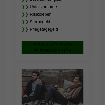
❯❯
Unfallvorsorge
❯❯
Risikoleben
❯❯
Sterbegeld
❯❯
Pflegetagegeld
➤ MEHR ZUM THEMA
EXISTENZSCHUTZ ⭐