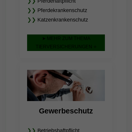
❯❯
Pferdehaftpflicht
❯❯
Pferdekrankenschutz
❯❯
Katzenkrankenschutz
➤ MEHR ZUM THEMA
TIERVERSICHERUNGEN ⭐
Gewerbeschutz
❯❯
Betriebshaftpflicht