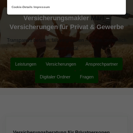
Cookie-Details
Impressum
Versicherungsmakler
Marl
–
Versicherungen für Privat & Gewerbe
Transparent beraten, fair vergleichen – online, persönlich
oder digital
Leistungen
Versicherungen
Ansprechpartner
Digitaler Ordner
Fragen
Versicherungsberatung für Privatpersonen,