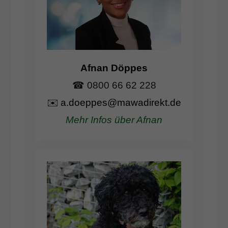
Afnan Döppes
☎ 0800 66 62 228
✉️
a.doeppes@mawadirekt.de
Mehr Infos über Afnan