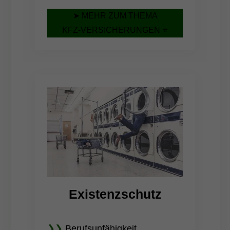
➤ MEHR ZUM THEMA
KFZ-VERSICHERUNGEN ⭐
Existenzschutz
❯❯
Berufsunfähigkeit