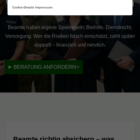
Versicherungen für Beamte – richtig
Cookie-Details
Impressum
absichern
Beamte haben eigene Spielregeln: Beihilfe, Dienstrecht,
Versorgung. Wer die Risiken falsch einschätzt, zahlt später
doppelt – finanziell und nervlich.
➤
BERATUNG ANFORDERN
⭐
Beamte richtig absichern – was