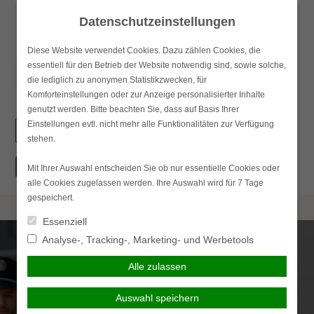
Skip
Datenschutzeinstellungen
to
content
Diese Website verwendet Cookies. Dazu zählen Cookies, die
essentiell für den Betrieb der Website notwendig sind, sowie solche,
Haupt
die lediglich zu anonymen Statistikzwecken, für
Komforteinstellungen oder zur Anzeige personalisierter Inhalte
genutzt werden. Bitte beachten Sie, dass auf Basis Ihrer
Einstellungen evtl. nicht mehr alle Funktionalitäten zur Verfügung
Suchen
stehen.
nach:
simplr-Login
Mit Ihrer Auswahl entscheiden Sie ob nur essentielle Cookies oder
alle Cookies zugelassen werden. Ihre Auswahl wird für 7 Tage
gespeichert.
Essenziell
Analyse-, Tracking-, Marketing- und Werbetools
Alle zulassen
Auswahl speichern