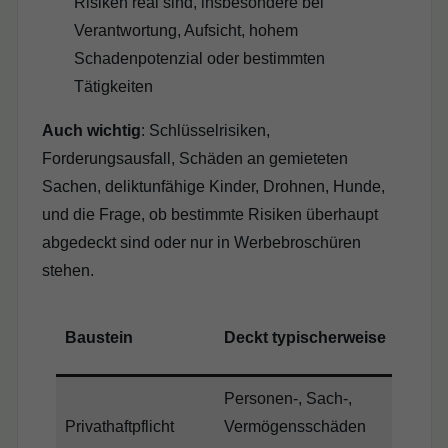
Risiken real sind, insbesondere bei
Verantwortung, Aufsicht, hohem
Schadenpotenzial oder bestimmten
Tätigkeiten
Auch wichtig
: Schlüsselrisiken,
Forderungsausfall, Schäden an gemieteten
Sachen, deliktunfähige Kinder, Drohnen, Hunde,
und die Frage, ob bestimmte Risiken überhaupt
abgedeckt sind oder nur in Werbebroschüren
stehen.
Baustein
Deckt typischerweise
Bea
Personen-, Sach-,
Privathaftpflicht
Vermögensschäden
imm