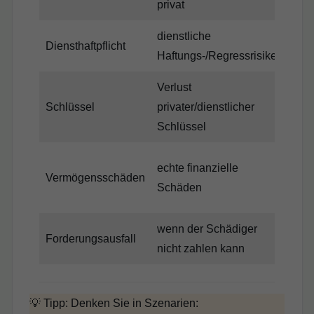
privat
dienstliche
je 
Diensthaftpflicht
Haftungs-/Regressrisiken
seh
Verlust
Schlüssel
privater/dienstlicher
häu
Schlüssel
echte finanzielle
bei
Vermögensschäden
Schäden
rel
wenn der Schädiger
Forderungsausfall
sin
nicht zahlen kann
💡 Tipp: Denken Sie in Szenarien: