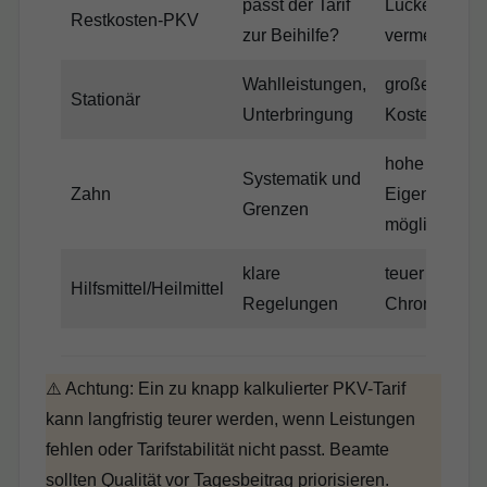
passt der Tarif
Lücken
Restkosten-PKV
zur Beihilfe?
vermeiden
Wahlleistungen,
große
Stationär
Unterbringung
Kostenpositi
hohe
Systematik und
Zahn
Eigenanteile
Grenzen
möglich
klare
teuer bei
Hilfsmittel/Heilmittel
Regelungen
Chronik
⚠️ Achtung: Ein zu knapp kalkulierter PKV-Tarif
kann langfristig teurer werden, wenn Leistungen
fehlen oder Tarifstabilität nicht passt. Beamte
sollten Qualität vor Tagesbeitrag priorisieren.