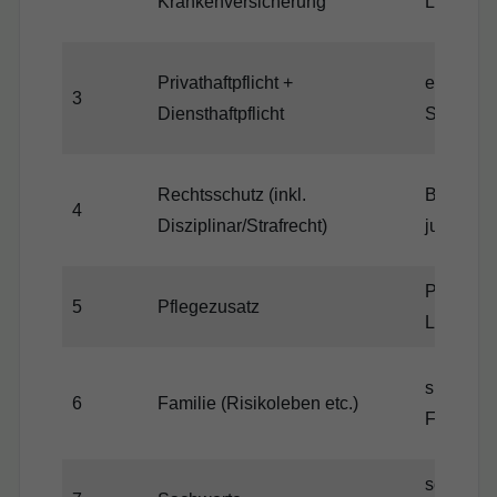
Krankenversicherung
Langzeit
Privathaftpflicht +
existenz
3
Diensthaftpflicht
Schäden 
Rechtsschutz (inkl.
Beamten-
4
Disziplinar/Strafrecht)
juristisch
Pflege is
5
Pflegezusatz
Lücke
sichert 
6
Familie (Risikoleben etc.)
Finanzie
schützt B