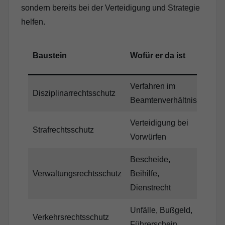
sondern bereits bei der Verteidigung und Strategie
helfen.
Waru
Baustein
Wofür er da ist
brau
Verfahren im
Vorwü
Disziplinarrechtsschutz
Beamtenverhältnis
Maß
Verteidigung bei
diens
Strafrechtsschutz
Vorwürfen
Situa
Bescheide,
Ause
Verwaltungsrechtsschutz
Beihilfe,
mit 
Dienstrecht
Unfälle, Bußgeld,
auch 
Verkehrsrechtsschutz
Führerschein
relev