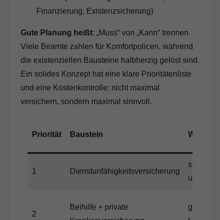
Finanzierung, Existenzsicherung)
Gute Planung heißt
: „Muss“ von „Kann“ trennen.
Viele Beamte zahlen für Komfortpolicen, während
die existenziellen Bausteine halbherzig gelöst sind.
Ein solides Konzept hat eine klare Prioritätenliste
und eine Kostenkontrolle: nicht maximal
versichern, sondern maximal sinnvoll.
Priorität
Baustein
Warum er
schützt
1
Dienstunfähigkeitsversicherung
und Vers
Beihilfe + private
größte
2