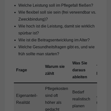
Welche Leistung soll im Pflegefall fließen?
Wie flexibel soll sie sein (frei verwendbar vs.
Zweckbindung)?
Wie hoch ist die Leistung, damit sie wirklich
spürbar ist?
Wie ist die Beitragsentwicklung im Alter?
Welche Gesundheitsfragen gibt es, und wie
früh sollte man starten?
Was Sie
Warum sie
Typisch
Frage
daraus
zählt
Fehler
ableiten
Pflegekosten
Bedarf
Eigenanteil-
sind oft
„wird s
realistisch
Realität
höher als
reichen“
planen
gedacht