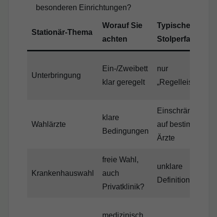
besonderen Einrichtungen?
Worauf Sie
Typische
Stationär-Thema
achten
Stolperfalle
Ein-/Zweibett
nur
Unterbringung
klar geregelt
„Regelleistung“
Einschränkunge
klare
Wahlärzte
auf bestimmte
Bedingungen
Ärzte
freie Wahl,
unklare
Krankenhauswahl
auch
Definitionen
Privatklinik?
medizinisch