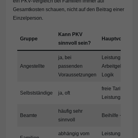
ein PKV-Vergleich bei Familien immer auf
Gesamtkosten schauen, nicht auf den Beitrag einer
Einzelperson.
Kann PKV
Gruppe
Hauptvorteil
sinnvoll sein?
ja, bei
Leistung +
Angestellte
passenden
Arbeitgeberzusc
Voraussetzungen
Logik
freie Tarifwahl,
Selbstständige
ja, oft
Leistungsprofil
häufig sehr
Beamte
Beihilfe + Restk
sinnvoll
abhängig vom
Leistung pro Pe
Familien