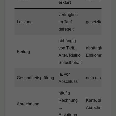
erklärt
vertraglich
Leistung
im Tarif
gesetzlich gereg
geregelt
abhängig
von Tarif,
abhängig vom
Beitrag
Alter, Risiko,
Einkommen
Selbstbehalt
ja, vor
Gesundheitsprüfung
nein (im Standa
Abschluss
häufig
Rechnung
Karte, direkte
Abrechnung
→
Abrechnung
Erstattung