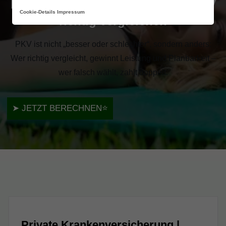
Private Krankenversicherung – PKV
Cookie-Details
Impressum
richtig vergleichen
PKV ist nicht „besser oder schlechter“, sondern anders:
Wer richtig vergleicht, gewinnt Leistung und Planbarkeit –
wer falsch wählt, zahlt doppelt.
➤
JETZT BERECHNEN
⭐
Private Krankenversicherung |