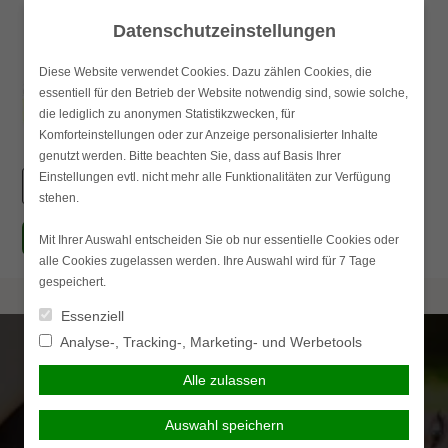
Skip
Datenschutzeinstellungen
to
content
Diese Website verwendet Cookies. Dazu zählen Cookies, die
essentiell für den Betrieb der Website notwendig sind, sowie solche,
Haupt
die lediglich zu anonymen Statistikzwecken, für
Komforteinstellungen oder zur Anzeige personalisierter Inhalte
genutzt werden. Bitte beachten Sie, dass auf Basis Ihrer
Einstellungen evtl. nicht mehr alle Funktionalitäten zur Verfügung
Suchen
stehen.
nach:
simplr-Login
Mit Ihrer Auswahl entscheiden Sie ob nur essentielle Cookies oder
alle Cookies zugelassen werden. Ihre Auswahl wird für 7 Tage
gespeichert.
Essenziell
Analyse-, Tracking-, Marketing- und Werbetools
Alle zulassen
Auswahl speichern