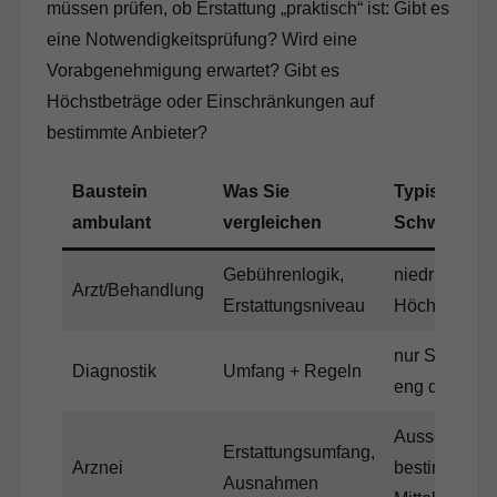
müssen prüfen, ob Erstattung „praktisch“ ist: Gibt es
eine Notwendigkeitsprüfung? Wird eine
Vorabgenehmigung erwartet? Gibt es
Höchstbeträge oder Einschränkungen auf
bestimmte Anbieter?
Baustein
Was Sie
Typische
ambulant
vergleichen
Schwäche
Gebührenlogik,
niedrige
Arzt/Behandlung
Erstattungsniveau
Höchstsätze
nur Standard
Diagnostik
Umfang + Regeln
eng definiert
Ausschluss
Erstattungsumfang,
Arznei
bestimmter
Ausnahmen