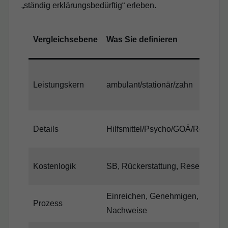
„ständig erklärungsbedürftig“ erleben.
W
Vergleichsebene
Was Sie definieren
w
G
Leistungskern
ambulant/stationär/zahn
i
e
Details
Hilfsmittel/Psycho/GOÄ/Reha
K
Kostenlogik
SB, Rückerstattung, Reserve
P
Einreichen, Genehmigen,
Prozess
A
Nachweise