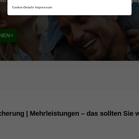
Cookie-Details
Impressum
eil: Die ambulante Zusatzversicherung ergänzt die GKV dort, w
HNEN
⭐
herung | Mehrleistungen – das sollten Sie 