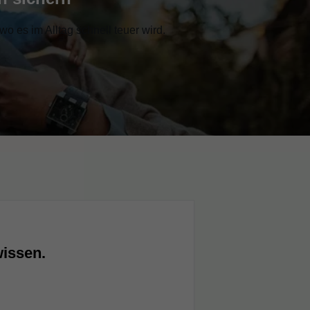
o es im Alltag schnell teuer wird.
wissen.