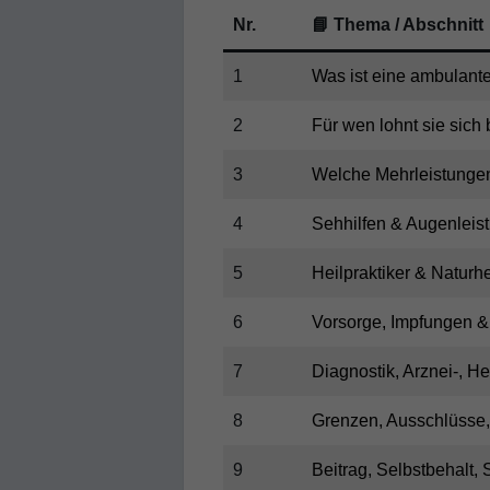
Nr.
📘 Thema / Abschnitt
1
Was ist eine ambulant
2
Für wen lohnt sie sich
3
Welche Mehrleistungen 
4
Sehhilfen & Augenleist
5
Heilpraktiker & Naturhe
6
Vorsorge, Impfungen &
7
Diagnostik, Arznei-, Hei
8
Grenzen, Ausschlüsse, 
9
Beitrag, Selbstbehalt, S