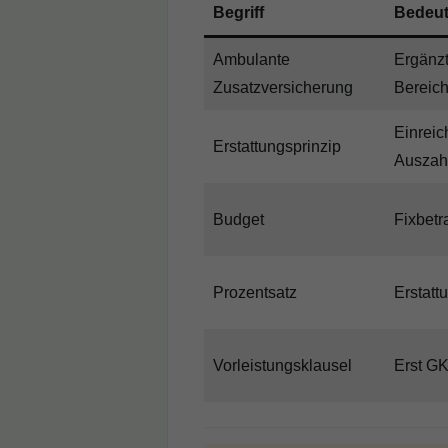
Begriff
Bedeu
Ambulante
Ergänz
Zusatzversicherung
Bereic
Einrei
Erstattungsprinzip
Auszah
Budget
Fixbetr
Prozentsatz
Erstatt
Vorleistungsklausel
Erst GK