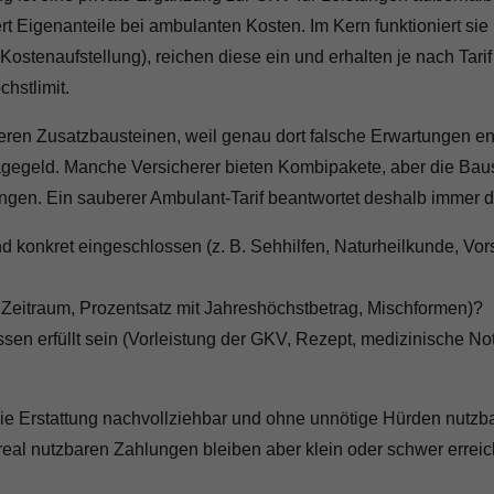
t Eigenanteile bei ambulanten Kosten. Im Kern funktioniert sie 
ostenaufstellung), reichen diese ein und erhalten je nach Tari
chstlimit.
eren Zusatzbausteinen, weil genau dort falsche Erwartungen ent
tagegeld. Manche Versicherer bieten Kombipakete, aber die Baus
gen. Ein sauberer Ambulant-Tarif beantwortet deshalb immer d
d konkret eingeschlossen (z. B. Sehhilfen, Naturheilkunde, Vor
o Zeitraum, Prozentsatz mit Jahreshöchstbetrag, Mischformen)?
n erfüllt sein (Vorleistung der GKV, Rezept, medizinische Not
t die Erstattung nachvollziehbar und ohne unnötige Hürden nutzba
 real nutzbaren Zahlungen bleiben aber klein oder schwer erreic