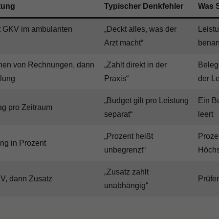
tung
Typischer Denkfehler
Was S
t GKV im ambulanten
„Deckt alles, was der
Leist
h
Arzt macht“
benan
chen von Rechnungen, dann
„Zahlt direkt in der
Beleg
lung
Praxis“
der L
„Budget gilt pro Leistung
Ein Bu
ag pro Zeitraum
separat“
leert
„Prozent heißt
Prozen
ung in Prozent
unbegrenzt“
Höchs
„Zusatz zahlt
V, dann Zusatz
Prüfen
unabhängig“