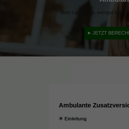
Mehr Leistungen, weniger Eigenant
➤
JETZT BEREC
Ambulante Zusatzversic
🌟
Einleitung