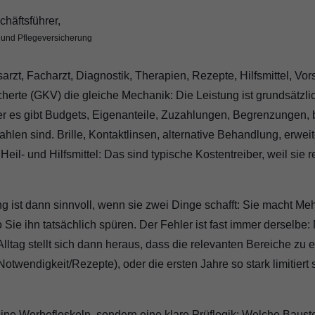
chäftsführer,
- und Pflegeversicherung
sarzt, Facharzt, Diagnostik, Therapien, Rezepte, Hilfsmittel, 
icherte (GKV) die gleiche Mechanik: Die Leistung ist grundsätzli
 es gibt Budgets, Eigenanteile, Zuzahlungen, Begrenzungen,
 zahlen sind. Brille, Kontaktlinsen, alternative Behandlung, erw
Heil- und Hilfsmittel: Das sind typische Kostentreiber, weil si
 ist dann sinnvoll, wenn sie zwei Dinge schafft: Sie macht Meh
o Sie ihn tatsächlich spüren. Der Fehler ist fast immer derselbe:
Alltag stellt sich dann heraus, dass die relevanten Bereiche zu 
otwendigkeit/Rezepte), oder die ersten Jahre so stark limitiert 
ne Werbefloskeln, sondern eine klare Prüflogik: Welche Baustei